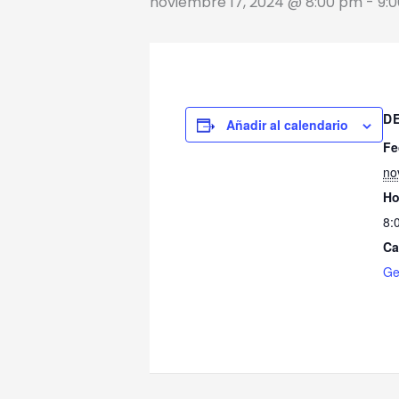
noviembre 17, 2024 @ 8:00 pm
-
9:
D
Añadir al calendario
Fe
no
Ho
8:
Ca
Ge