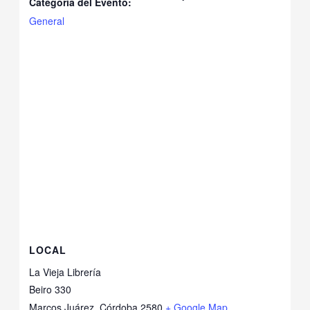
Categoría del Evento:
General
LOCAL
La Vieja Librería
Beiro 330
Marcos Juárez
,
Córdoba
2580
+ Google Map