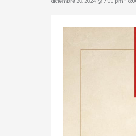
diciembre 20, 2024 @ 7:00 pm
-
8: