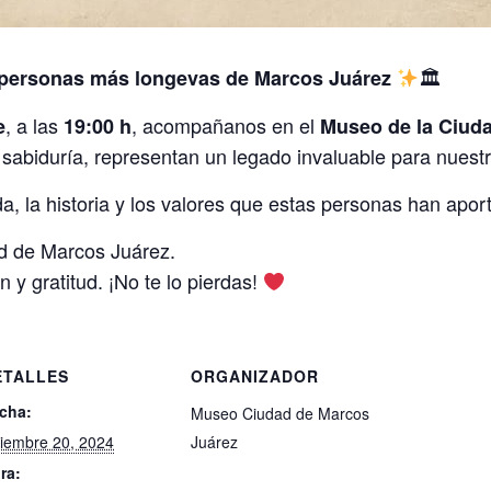
🏛
 personas más longevas de Marcos Juárez
, a las
, acompañanos en el
e
19:00 h
Museo de la Ciud
 sabiduría, representan un legado invaluable para nues
a, la historia y los valores que estas personas han apor
d de Marcos Juárez.
y gratitud. ¡No te lo pierdas!
ETALLES
ORGANIZADOR
cha:
Museo Ciudad de Marcos
ciembre 20, 2024
Juárez
ra: