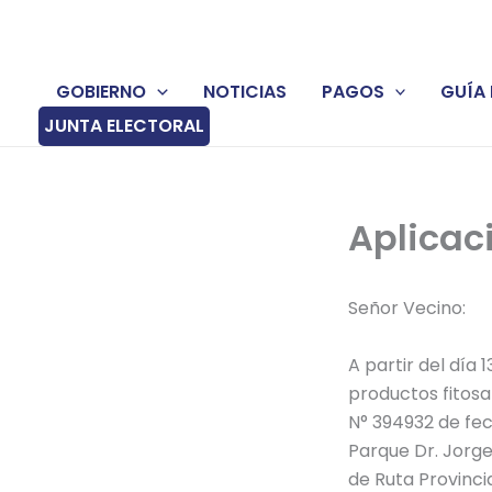
Ir
al
contenido
GOBIERNO
NOTICIAS
PAGOS
GUÍA 
JUNTA ELECTORAL
Aplicac
Señor Vecino:
A partir del día 
productos fitosa
N° 394932 de fech
Parque Dr. Jorge 
de Ruta Provincia