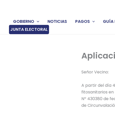
Ir
al
contenido
GOBIERNO
NOTICIAS
PAGOS
GUÍA 
JUNTA ELECTORAL
Aplicac
Señor Vecino:
A partir del día
fitosanitarios en
Nº 430380 de fech
de Circunvalació