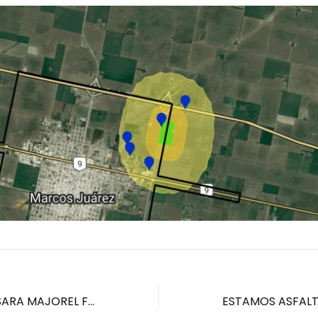
LA INTENDENTE SARA MAJOREL FIRMÓ LA REGULARIZACIÓN DE UN TERRENO QUE SE INCORPORA AL CLUB VILLA EL PANAL