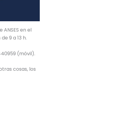
de ANSES en el
de 9 a 13 h.
 440959 (móvil).
otras cosas, los