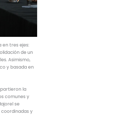
 en tres ejes:
olidación de un
les. Asimismo,
ico y basada en
partieron la
íos comunes y
ajorel se
s coordinadas y