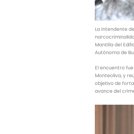
La Intendente d
narcocriminalida
Mantilla del Edi
Autónoma de Bue
El encuentro fue
Monteoliva, y reu
objetivo de forta
avance del crim