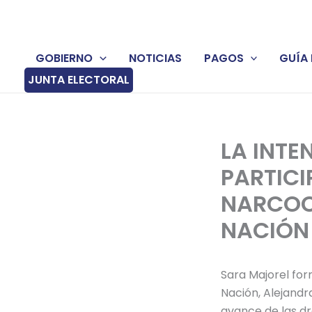
Ir
al
contenido
GOBIERNO
NOTICIAS
PAGOS
GUÍA 
JUNTA ELECTORAL
LA INTE
PARTIC
NARCOC
NACIÓN
Sara Majorel for
Nación, Alejandr
avance de las dr