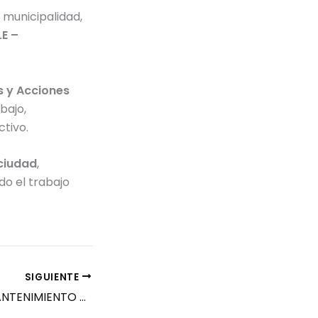
 municipalidad,
E –
s y Acciones
abajo,
ctivo.
 ciudad
,
ndo el trabajo
SIGUIENTE
TRABAJOS DE MANTENIMIENTO URBANO EN DISTINTOS SECTORES DE LA CIUDAD