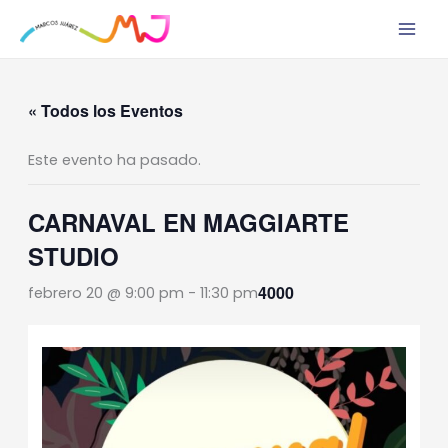
Ir
al
contenido
« Todos los Eventos
Este evento ha pasado.
CARNAVAL EN MAGGIARTE
STUDIO
4000
febrero 20 @ 9:00 pm
-
11:30 pm