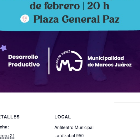
ETALLES
LOCAL
cha:
Anfiteatro Municipal
brero 21
Lardizabal 950