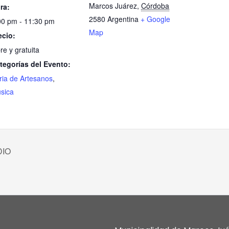
Marcos Juárez
,
Córdoba
ra:
2580
Argentina
+ Google
00 pm - 11:30 pm
Map
ecio:
re y gratuita
tegorías del Evento:
ria de Artesanos
,
sica
DIO