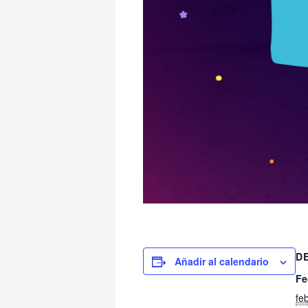
D
Añadir al calendario
Fe
fe