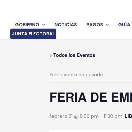
Ir
al
contenido
GOBIERNO
NOTICIAS
PAGOS
GUÍA 
JUNTA ELECTORAL
« Todos los Eventos
Este evento ha pasado.
FERIA DE E
LI
febrero 21 @ 8:00 pm
-
11:30 pm