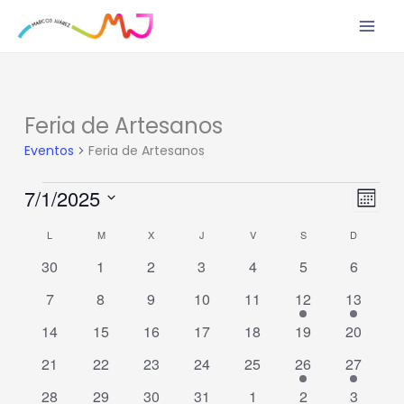
Ir
al
contenido
LUNES
MARTES
MIÉRCOLES
JUEVES
VIERNES
SÁBADO
DOMING
Feria de Artesanos
Eventos
Eventos
Feria de Artesanos
7/1/2025
Navega
Nave
Mes
de
de
Seleccionar
L
M
X
J
V
S
D
Calendario
vistas
vistas
fecha.
de
de
0
0
0
0
0
0
0
30
1
2
3
4
5
6
Eventos
Event
eventos
eventos
eventos
eventos
eventos
eventos
eventos
0
0
0
0
0
1
1
7
8
9
10
11
12
13
eventos
eventos
eventos
eventos
eventos
evento
evento
0
0
0
0
0
0
0
14
15
16
17
18
19
20
eventos
eventos
eventos
eventos
eventos
eventos
eventos
0
0
0
0
0
1
1
21
22
23
24
25
26
27
eventos
eventos
eventos
eventos
eventos
evento
evento
0
0
0
0
0
0
0
28
29
30
31
1
2
3