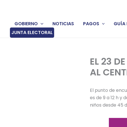
Ir
al
contenido
GOBIERNO
NOTICIAS
PAGOS
GUÍA 
JUNTA ELECTORAL
EL 23 D
AL CENT
El punto de encue
es de 9 a 12 h y 
niños desde 45 d