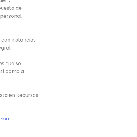
der y
puesta de
 personal,
 con instancias
gral.
es que se
así como a
ista en Recursos
ción
.