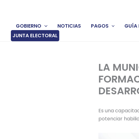
Ir
al
contenido
GOBIERNO
NOTICIAS
PAGOS
GUÍA 
JUNTA ELECTORAL
LA MUNI
FORMACI
DESARRO
Es una capacitac
potenciar habili