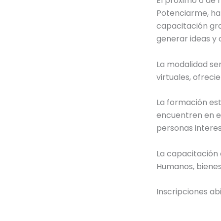
El próximo 6 de
Potenciarme, ha
capacitación gra
generar ideas y
La modalidad ser
virtuales, ofreci
La formación es
encuentren en e
personas interes
La capacitación 
Humanos, bienest
Inscripciones ab